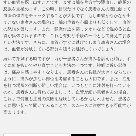
すい血管を探し出すことです。まずは腕を片方ずつ駆血し、静脈の
怒張を見極めます。この時、目視だけでなく患者さんの腕に触って
血管の弾力をチェックすることが大切です。もし血管がなかなか出
てこない患者さんの場合は、腕の位置を心臓よりも低くして、血管
の怒張を促します。また、静脈付近を蒸しタオルなどで温めると血
管が拡張されますので、これも有効な手段の一つとして覚えておき
たい方法です。さらに、血管がすぐに逃げてしまう患者さんの場合
は、血管が分岐している部分を狙うと逃げにくいでしょう。
続いて穿刺する時ですが、万が一患者さんが痛みを訴えた時は、す
ぐに針を抜いてやり直すことも方法の一つです。神経に近い部位
は、痛みを感じやすくなります。患者さんの負担が大きくならない
ように、痛みが少ない部位を考慮することも大切です。また、注射
を打つ場所の判断が難しい場合は、いつもどこに注射を打っている
のか、患者さんに尋ねてみましょう。血管が細い患者さんの場合、
これまで何度も注射の失敗を経験しているかもしれません。患者さ
んに思い切って聞いてみることで、スムーズに注射できる可能性が
高まります。